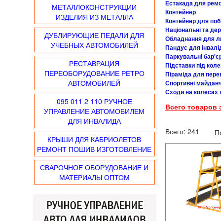
Естакада для ремо
МЕТАЛЛОКОНСТРУКЦИИ
Контейнер
ИЗДЕЛИЯ ИЗ МЕТАЛЛА
Контейнер для поб
Національні та дер
ДУБЛИРУЮЩИЕ ПЕДАЛИ ДЛЯ
Обладнання для л
УЧЕБНЫХ АВТОМОБИЛЕЙ
Пандус для інвалі
Паркувальні бар'є
РЕСТАВРАЦИЯ
Підставки під коле
ПЕРЕОБОРУДОВАНИЕ РЕТРО
Піраміда для пере
АВТОМОБИЛЕЙ
Спортивні майданч
Сходи на колесах 
095 011 2 110 РУЧНОЕ
Всего товаров 
УПРАВЛЕНИЕ АВТОМОБИЛЕМ
ДЛЯ ИНВАЛИДА
Всего:
241
П
КРЫШИ ДЛЯ КАБРИОЛЕТОВ
РЕМОНТ ПОШИВ ИЗГОТОВЛЕНИЕ
СВАРОЧНОЕ ОБОРУДОВАНИЕ И
МАТЕРИАЛЫ ОПТОМ