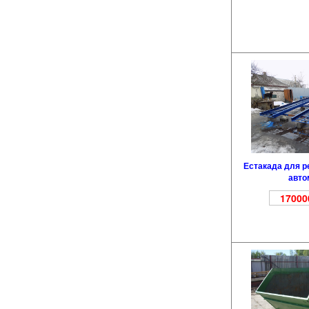
Естакада для р
авто
17000