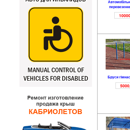
Автомобільн
перевезення
10000
Бруси гімнас
5000