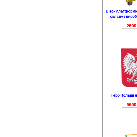
Візок платформн
складу і виро
2500
Герб Польщі н
9500