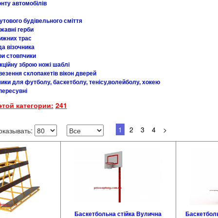
нту автомобілів
утового будівельного сміття
жавні герби
ижних трас
да візочника
ри стовпчики
кційну зброю ножі шаблі
везення склопакетів вікон дверей
ики для футболу, баскетболу, тенісу,волейболу, хокею
пересувні
этой категории:
241
1
2
3
4
>
оказывать:
Баскетбольна стійка Вулична
Баскетболь