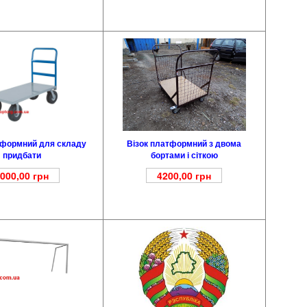
тформний для складу
Візок платформний з двома
придбати
бортами і сіткою
000,00
грн
4200,00
грн