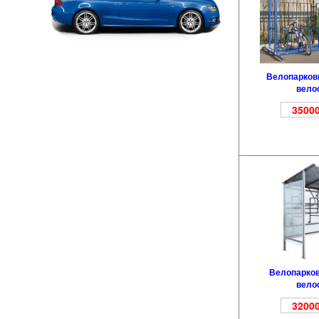
Велопарковк
вело
35000
Велопарков
вело
32000