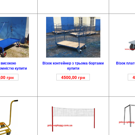
Візок контейнер з трьома бортами
з високою
Візок пла
купити
омністю купити
4500,00
грн
,00
грн
4