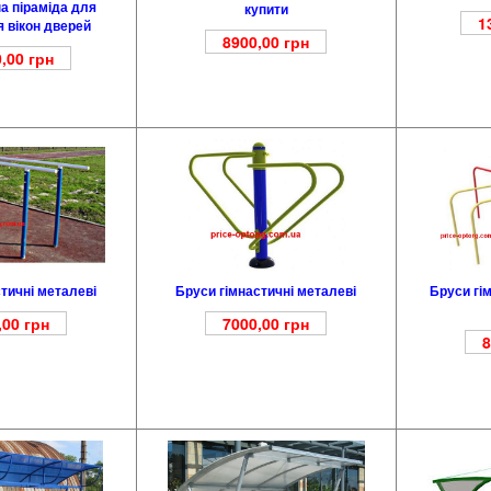
а піраміда для
купити
1
 вікон дверей
8900,00
грн
,00
грн
тичні металеві
Бруси гі
Бруси гімнастичні металеві
,00
грн
7000,00
грн
8