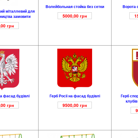
Волейбольная стойка без сетки
Ворота ф
ий мiталлевий для
5000,00
грн
1
бництва замовити
,00
грн
а фасад будівлі
Герб Росії на фасад будівлі
Герб спо
клубів
,00
грн
9500,00
грн
9