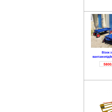
Візок 
вантажопідй
5800