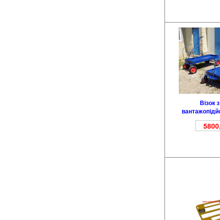
Візок 
вантажопідй
5800