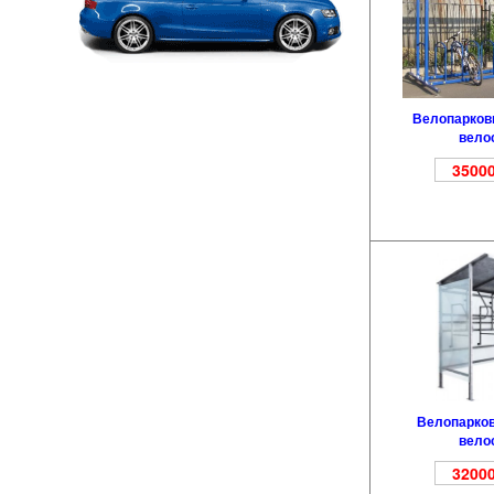
Велопарковк
вело
35000
Велопарков
вело
32000