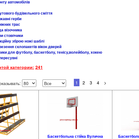
нту автомобілів
утового будівельного сміття
жавні герби
ижних трас
да візочника
ри стовпчики
кційну зброю ножі шаблі
везення склопакетів вікон дверей
ики для футболу, баскетболу, тенісу,волейболу, хокею
пересувні
этой категории:
241
1
2
3
4
>
оказывать:
Баскетбольна стійка Вулична
Баскетболь