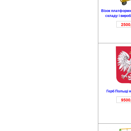
Візок платформн
складу і виро
2500
Герб Польщі н
9500