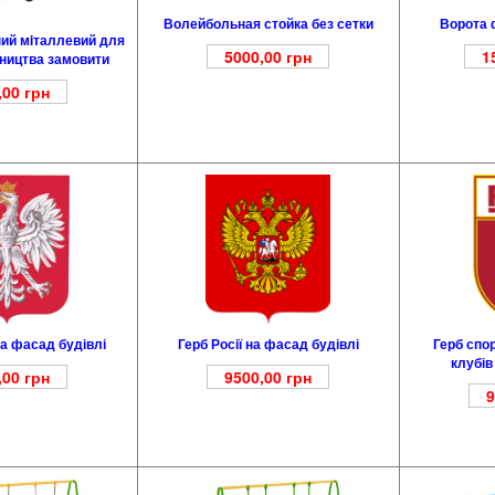
Волейбольная стойка без сетки
Ворота ф
ий мiталлевий для
5000,00
грн
1
бництва замовити
,00
грн
а фасад будівлі
Герб Росії на фасад будівлі
Герб спо
клубів
,00
грн
9500,00
грн
9