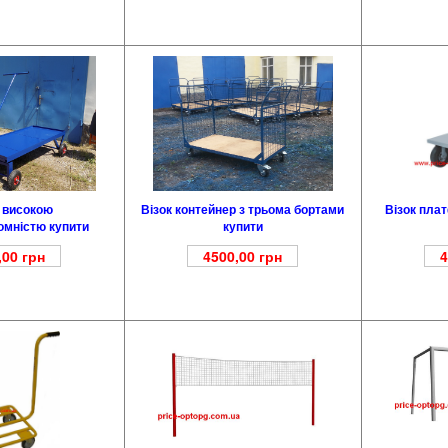
Візок контейнер з трьома бортами
з високою
Візок пла
купити
омністю купити
4500,00
грн
,00
грн
4