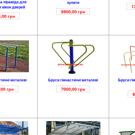
а піраміда для
купити
1
 вікон дверей
8900,00
грн
,00
грн
тичні металеві
Бруси гі
Бруси гімнастичні металеві
,00
грн
7000,00
грн
8