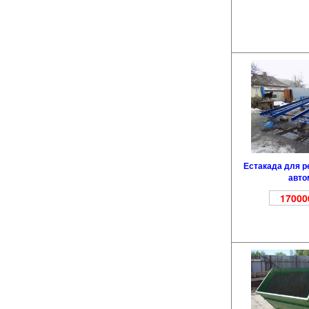
Естакада для р
авто
17000