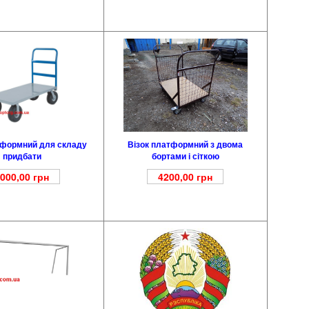
тформний для складу
Візок платформний з двома
придбати
бортами і сіткою
000,00
грн
4200,00
грн