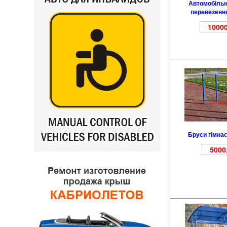
Автомобільн
перевезення
10000
Бруси гімнас
5000