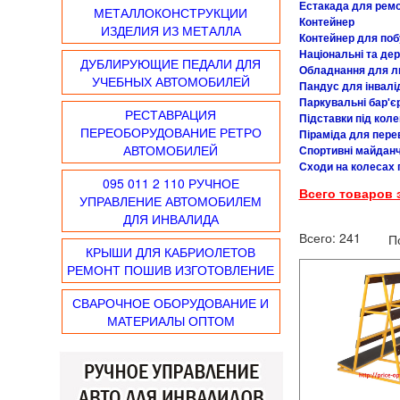
Естакада для ремо
МЕТАЛЛОКОНСТРУКЦИИ
Контейнер
ИЗДЕЛИЯ ИЗ МЕТАЛЛА
Контейнер для поб
Національні та дер
ДУБЛИРУЮЩИЕ ПЕДАЛИ ДЛЯ
Обладнання для л
УЧЕБНЫХ АВТОМОБИЛЕЙ
Пандус для інвалі
Паркувальні бар'є
РЕСТАВРАЦИЯ
Підставки під коле
ПЕРЕОБОРУДОВАНИЕ РЕТРО
Піраміда для пере
АВТОМОБИЛЕЙ
Спортивні майданч
Сходи на колесах 
095 011 2 110 РУЧНОЕ
Всего товаров 
УПРАВЛЕНИЕ АВТОМОБИЛЕМ
ДЛЯ ИНВАЛИДА
Всего:
241
П
КРЫШИ ДЛЯ КАБРИОЛЕТОВ
РЕМОНТ ПОШИВ ИЗГОТОВЛЕНИЕ
СВАРОЧНОЕ ОБОРУДОВАНИЕ И
МАТЕРИАЛЫ ОПТОМ