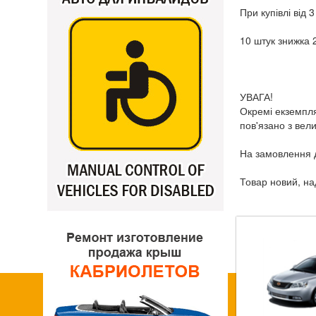
При купівлі від 
10 штук знижка 
УВАГА!
Окремі екземпля
пов'язано з вел
На замовлення д
Товар новий, на