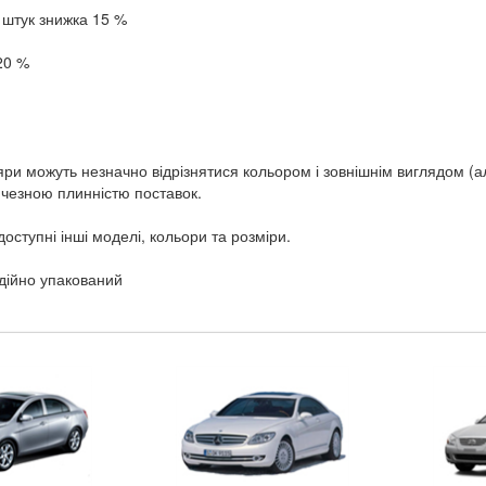
3 штук знижка 15 %
20 %
ри можуть незначно відрізнятися кольором і зовнішнім виглядом (а
ичезною плинністю поставок.
оступні інші моделі, кольори та розміри.
дійно упакований